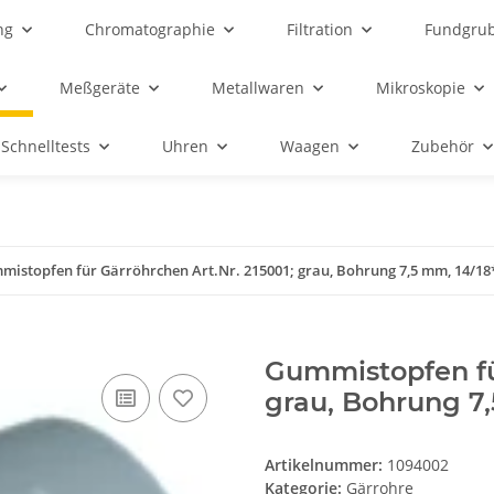
ng
Chromatographie
Filtration
Fundgru
Meßgeräte
Metallwaren
Mikroskopie
Schnelltests
Uhren
Waagen
Zubehör
mistopfen für Gärröhrchen Art.Nr. 215001; grau, Bohrung 7,5 mm, 14/1
Gummistopfen für
grau, Bohrung 7
Artikelnummer:
1094002
Kategorie:
Gärrohre