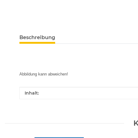
Beschreibung
Abbildung kann abweichen!
Produkteigenschaft
Wert
Inhalt:
K