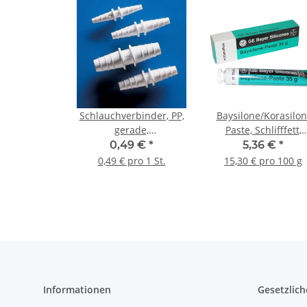
Schlauchverbinder, PP,
Baysilone/Korasilon
gerade,
Paste, Schlifffett,
Außendurchmesser
mittelviskos, 35 g
0,49 €
*
5,36 €
*
8/9/10 mm #512
0,49 € pro 1 St.
15,30 € pro 100 g
Informationen
Gesetzlich