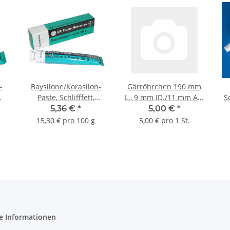
-
Baysilone/Korasilon-
Gärröhrchen 190 mm
Paste, Schlifffett,
L., 9 mm ID./11 mm AD,
S
hochviskos, 35 g
2 Kugeln
5,36 €
*
5,00 €
*
15,30 € pro 100 g
5,00 € pro 1 St.
e Informationen