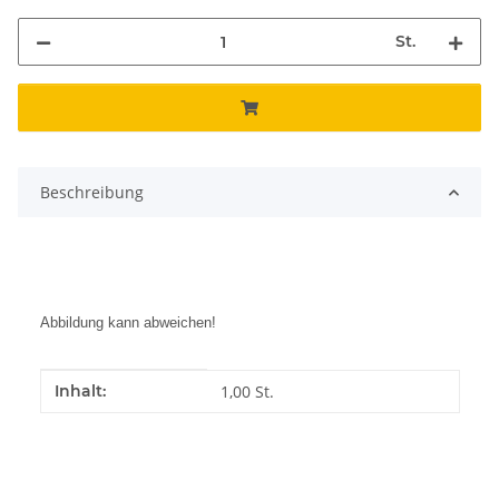
St.
Beschreibung
Abbildung kann abweichen!
Produkteigenschaft
Wert
Inhalt:
1,00 St.