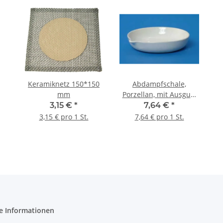
Keramiknetz 150*150
Abdampfschale,
mm
Porzellan, mit Ausguß,
Flachboden, niedrige
3,15 €
*
7,64 €
*
Form, 110 ml, 100*25
3,15 € pro 1 St.
7,64 € pro 1 St.
mm Ø*H #208/4
e Informationen