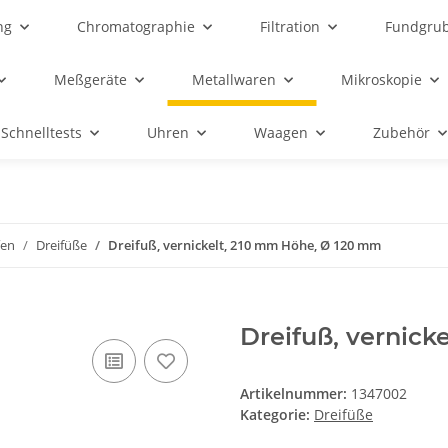
ng
Chromatographie
Filtration
Fundgru
Meßgeräte
Metallwaren
Mikroskopie
Schnelltests
Uhren
Waagen
Zubehör
fen
Dreifüße
Dreifuß, vernickelt, 210 mm Höhe, Ø 120 mm
Dreifuß, vernick
Artikelnummer:
1347002
Kategorie:
Dreifüße