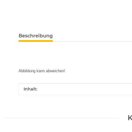
Beschreibung
Abbildung kann abweichen!
Produkteigenschaft
Wert
Inhalt:
K