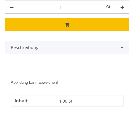
St.
Beschreibung
Abbildung kann abweichen!
Produkteigenschaft
Wert
Inhalt:
1,00 St.