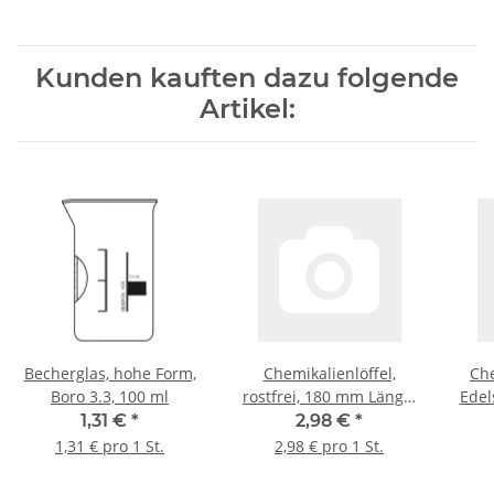
Kunden kauften dazu folgende
Artikel:
Becherglas, hohe Form,
Chemikalienlöffel,
Che
Boro 3.3, 100 ml
rostfrei, 180 mm Länge,
Edel
22*30 mm Löffel,
75
1,31 €
*
2,98 €
*
einseitig
1,31 € pro 1 St.
2,98 € pro 1 St.