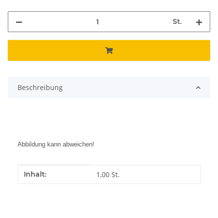
St.
Beschreibung
Abbildung kann abweichen!
Produkteigenschaft
Wert
Inhalt:
1,00 St.