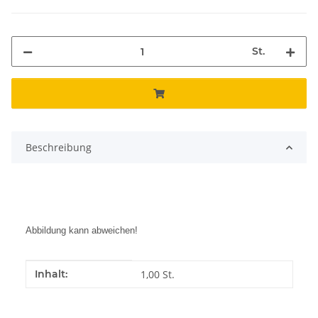
St.
Beschreibung
Abbildung kann abweichen!
Produkteigenschaft
Wert
Inhalt:
1,00 St.